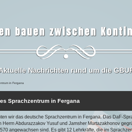
en bauen zwischen Konti
Aktuelle Nachrichten rund um die GBU
ntrum in Fergana
hes Sprachzentrum in Fergana
hten wir das deutsche Sprachzentrum in Fergana. Das DaF-Sp
on Herrn Abdurazzakov Yusuf und Jamsher Murtazakhonov gegrü
 570 angewachsen sind. Es gibt 12 Lehrkräfte, die im Sprachzen