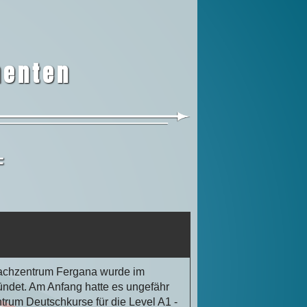
nenten
F
rachzentrum Fergana wurde im
ndet. Am Anfang hatte es ungefähr
trum Deutschkurse für die Level A1 -